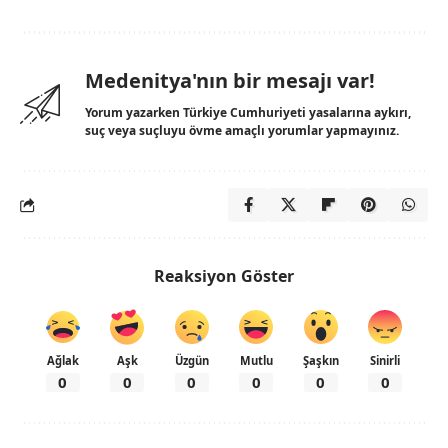
Medenitya'nın bir mesajı var!
Yorum yazarken Türkiye Cumhuriyeti yasalarına aykırı,
suç veya suçluyu övme amaçlı yorumlar yapmayınız.
Reaksiyon Göster
Ağlak
Aşk
Üzgün
Mutlu
Şaşkın
Sinirli
0
0
0
0
0
0