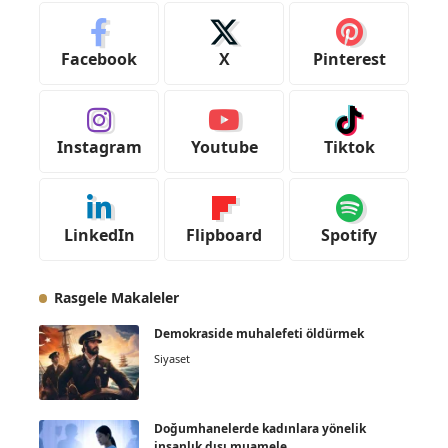
Facebook
X
Pinterest
Instagram
Youtube
Tiktok
LinkedIn
Flipboard
Spotify
Rasgele Makaleler
Demokraside muhalefeti öldürmek
Siyaset
Doğumhanelerde kadınlara yönelik
insanlık dışı muamele